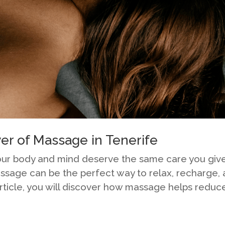
er of Massage in Tenerife
your body and mind deserve the same care you giv
ssage can be the perfect way to relax, recharge,
article, you will discover how massage helps reduc