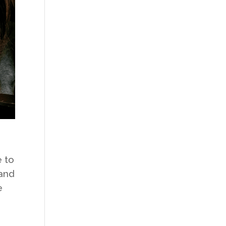
e to
 and
e