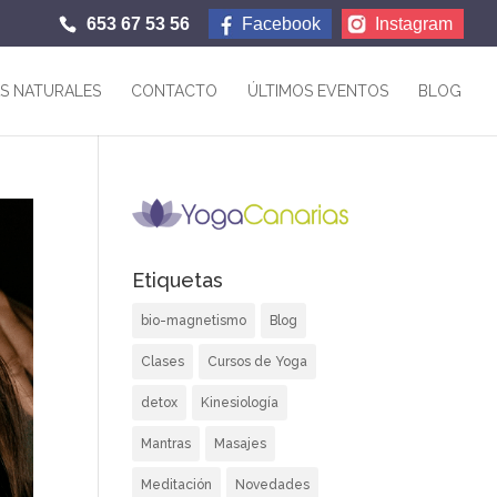
653 67 53 56
Facebook
Instagram
AS NATURALES
CONTACTO
ÚLTIMOS EVENTOS
BLOG
Etiquetas
bio-magnetismo
Blog
Clases
Cursos de Yoga
detox
Kinesiología
Mantras
Masajes
Meditación
Novedades