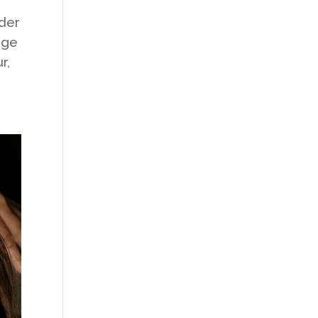
 der
age
r,