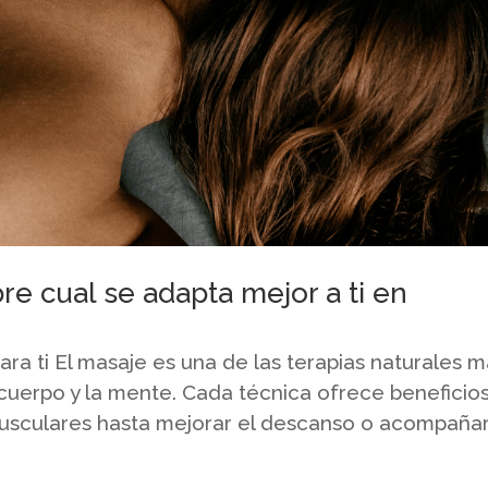
e cual se adapta mejor a ti en
a ti El masaje es una de las terapias naturales 
l cuerpo y la mente. Cada técnica ofrece beneficio
 musculares hasta mejorar el descanso o acompaña