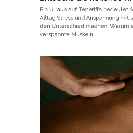
Ein Urlaub auf Teneriffa bedeutet
Alltag Stress und Anspannung mit 
den Unterschied machen. Warum ei
verspannte Muskeln...