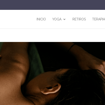
INICIO
YOGA
RETIROS
TERAPI