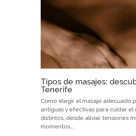
Tipos de masajes: descubr
Tenerife
Como elegir el masaje adecuado par
antiguas y efectivas para cuidar e
distintos, desde aliviar tensiones
momentos...