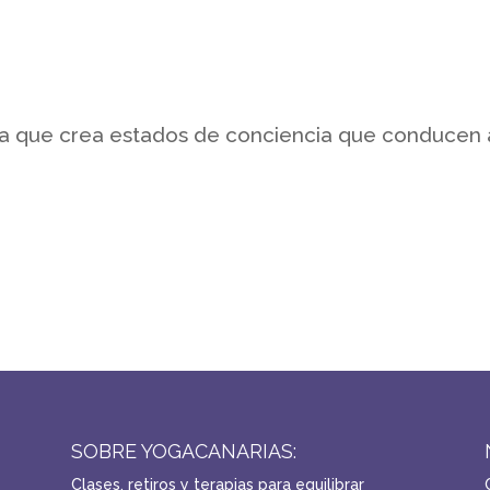
da que crea estados de conciencia que conducen 
SOBRE YOGACANARIAS:
Clases, retiros y terapias para equilibrar